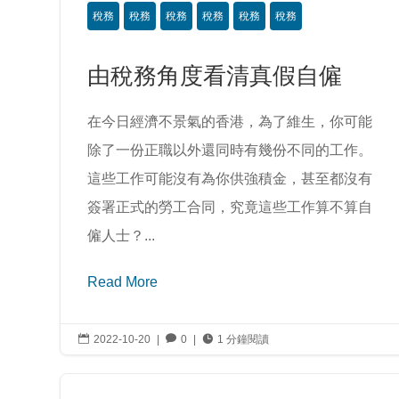
稅務
稅務
稅務
稅務
稅務
稅務
由稅務角度看清真假自僱
在今日經濟不景氣的香港，為了維生，你可能
除了一份正職以外還同時有幾份不同的工作。
這些工作可能沒有為你供強積金，甚至都沒有
簽署正式的勞工合同，究竟這些工作算不算自
僱人士？...
Read More

2022-10-20
|

0
|

1 分鐘閱讀