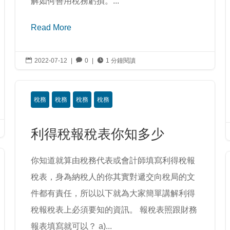
解如何善用稅務虧損。...
Read More

2022-07-12
|

0
|

1 分鐘閱讀
稅務
稅務
稅務
稅務
利得稅報稅表你知多少
你知道就算由稅務代表或會計師填寫利得稅報
稅表，身為納稅人的你其實對遞交向稅局的文
件都有責任，所以以下就為大家簡單講解利得
稅報稅表上必須要知的資訊。 報稅表照跟財務
報表填寫就可以？ a)...