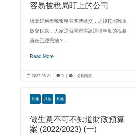
容易被稅局盯上的公司
填寫好利得稅報稅表準時遞交，之後按照稅單
繳交稅款，大家是否就覺得該課稅年度的稅務
責任已經完結？...
Read More

2022-06-21
|

0
|

1 分鐘閱讀
其他
其他
其他
做生意不可不知道財政預算
案 (2022/2023) (一)