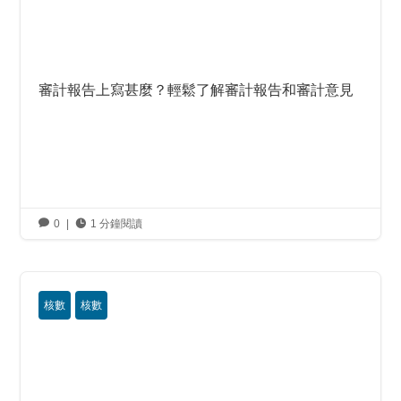
審計報告上寫甚麼？輕鬆了解審計報告和審計意見

0
|

1 分鐘閱讀
核數
核數